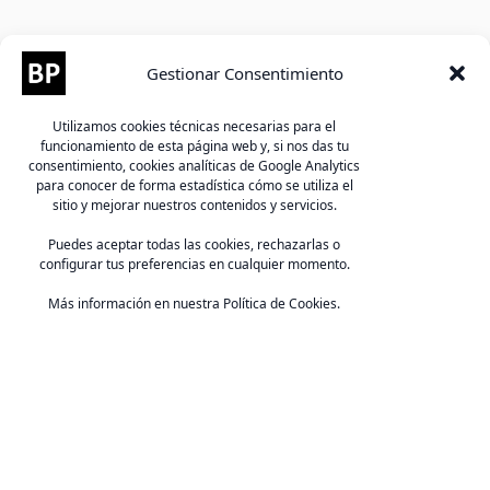
La
interpretación de conferencias
, comúnmente
Gestionar Consentimiento
denominada traducción simultánea, es una
traducción oral, no escrita.
Utilizamos cookies técnicas necesarias para el
Puede realizarse de manera
simultánea
(el
funcionamiento de esta página web y, si nos das tu
intérprete interpreta en tiempo real, al mismo
consentimiento, cookies analíticas de Google Analytics
para conocer de forma estadística cómo se utiliza el
tiempo que el orador habla) o
consecutiva
(tras el
sitio y mejorar nuestros contenidos y servicios.
orador).
Puedes aceptar todas las cookies, rechazarlas o
Los asistentes escuchan la interpretación gracias a
configurar tus preferencias en cualquier momento.
unos receptores de audio con cascos (en eventos
presenciales) o mediante una plataforma de
Más información en nuestra Política de Cookies.
videoconferencia (en eventos en línea o híbridos).
Simultánea